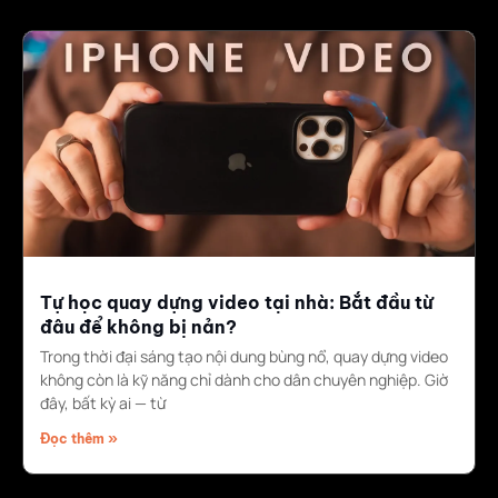
Tự học quay dựng video tại nhà: Bắt đầu từ
đâu để không bị nản?
Trong thời đại sáng tạo nội dung bùng nổ, quay dựng video
không còn là kỹ năng chỉ dành cho dân chuyên nghiệp. Giờ
đây, bất kỳ ai — từ
Đọc thêm »