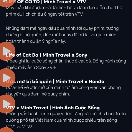
LIFE OF CÔ TÔ | Minh Travel x VTV
May mắn khi được nhà đài liên hệ và làm đạo diễn cho 1 bộ
phim du lịch chiếu 6 ngày tết trên VTV
Những đam mê ngày đầu đưa mình tới quay phim, tưởng
chừng bị bỏ quên, đến một ngày đã trở lại và giúp mình
hoàn thành dự án ý nghĩa này.
Life of Cat Ba | Minh Travel x Sony
Video ghi lại cuộc sống chân thực ở cát bà. Đồng hành cùng
chiếc máy ảnh Sony ZV-E1.
Ước mơ bị bỏ quên | Minh Travel x Honda
Dự án kể về ước mở của mình từ làm công việc văn phòng
chuyển qua đam mê quay phim.
VTV x Minh Travel | Hình Ảnh Cuộc Sống
Phỏng vấn hành trình quay video tặng các cô chú bán đồ ăn
đường phố tại Việt Nam của mình được chiếu trên sóng
VTV1 và VTV3.