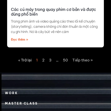
Các cú máy trong quay phim cơ bản và được
dùng phổ biến
Trong phim ảnh và video quảng cáo theo lối kể chuyện
(storytelling), camera không chỉ đơn thuần là một công
cụ ghi hình. Nó là cây bút vẽ nên cảm
Đọc thêm »
« Trở lại
1
…
2
3
50
Tiếp theo »
WORK
MASTER CLASS