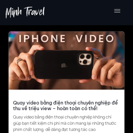
Nhảy
tới
nội
dung
Trang
Trang
Trang
Trang
Quay video bằng điện thoại chuyên nghiệp để
thu về triệu view – hoàn toàn có thể!
Quay video bằng điện thoại chuyên nghiệp không chỉ
giúp bạn tiết kiệm chi phí mà còn mang lại những thước
phim chất lượng, dễ dàng đạt tương tác cao