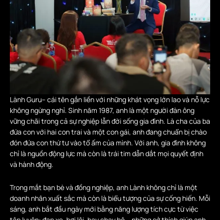
Lành Guru– cái tên gắn liền với những khát vọng lớn lao và nỗ lực
không ngừng nghỉ. Sinh năm 1987, anh là một người đàn ông
vững chãi trong cả sự nghiệp lẫn đời sống gia đình. Là cha của ba
đứa con với hai con trai và một con gái, anh đang chuẩn bị chào
đón đứa con thứ tư vào tổ ấm của mình. Với anh, gia đình không
chỉ là nguồn động lực mà còn là trái tim dẫn dắt mọi quyết định
và hành động.
Trong mắt bạn bè và đồng nghiệp, anh Lành không chỉ là một
doanh nhân xuất sắc mà còn là biểu tượng của sự cống hiến. Mỗi
sáng, anh bắt đầu ngày mới bằng năng lượng tích cực từ việc
tập luyện: đạp xe, bơi lội, hay chạy bộ – những sở thích giúp anh