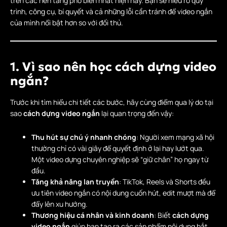
trên các nền tảng phổ biến nhất hiện nay. Bạn sẽ hiểu rõ quy
trình, công cụ, bí quyết và cả những lỗi cần tránh để video ngắn
của mình nổi bật hơn so với đối thủ.
1. Vì sao nên học cách dựng video
ngắn?
Trước khi tìm hiểu chi tiết các bước, hãy cùng điểm qua lý do tại
sao
cách dựng video ngắn
lại quan trọng đến vậy:
Thu hút sự chú ý nhanh chóng
: Người xem mạng xã hội
thường chỉ có vài giây để quyết định ở lại hay lướt qua.
Một video dựng chuyên nghiệp sẽ “giữ chân” họ ngay từ
đầu.
Tăng khả năng lan truyền
: TikTok, Reels và Shorts đều
ưu tiên video ngắn có nội dung cuốn hút, edit mượt mà để
đẩy lên xu hướng.
Thương hiệu cá nhân và kinh doanh
: Biết
cách dựng
video ngắn
giúp bạn tạo ra các sản phẩm nội dung bắt