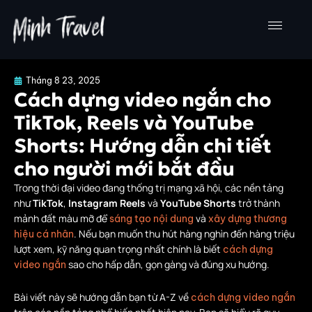
Nhảy
tới
nội
dung
Tháng 8 23, 2025
Cách dựng video ngắn cho
TikTok, Reels và YouTube
Shorts: Hướng dẫn chi tiết
cho người mới bắt đầu
Trong thời đại video đang thống trị mạng xã hội, các nền tảng
như
TikTok
,
Instagram Reels
và
YouTube Shorts
trở thành
mảnh đất màu mỡ để
và
sáng tạo nội dung
xây dựng thương
. Nếu bạn muốn thu hút hàng nghìn đến hàng triệu
hiệu cá nhân
lượt xem, kỹ năng quan trọng nhất chính là biết
cách dựng
sao cho hấp dẫn, gọn gàng và đúng xu hướng.
video ngắn
Bài viết này sẽ hướng dẫn bạn từ A-Z về
cách dựng video ngắn