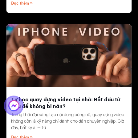
Đọc thêm »
Tự học quay dựng video tại nhà: Bắt đầu từ
đâu để không bị nản?
Trong thời đại sáng tạo nội dung bùng nổ, quay dựng video
không còn là kỹ năng chỉ dành cho dân chuyên nghiệp. Giờ
đây, bất kỳ ai — từ
Đọc thêm »