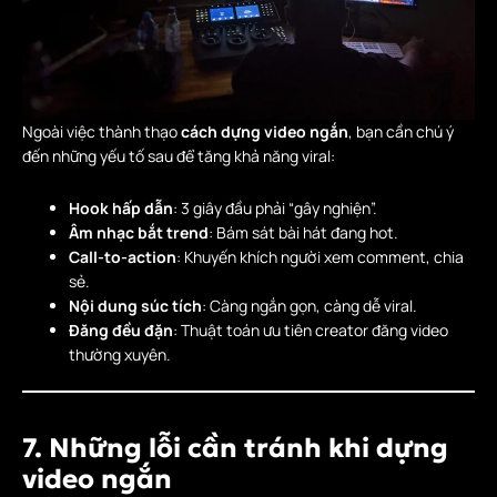
Ngoài việc thành thạo
cách dựng video ngắn
, bạn cần chú ý
đến những yếu tố sau để tăng khả năng viral:
Hook hấp dẫn
: 3 giây đầu phải “gây nghiện”.
Âm nhạc bắt trend
: Bám sát bài hát đang hot.
Call-to-action
: Khuyến khích người xem comment, chia
sẻ.
Nội dung súc tích
: Càng ngắn gọn, càng dễ viral.
Đăng đều đặn
: Thuật toán ưu tiên creator đăng video
thường xuyên.
7. Những lỗi cần tránh khi dựng
video ngắn