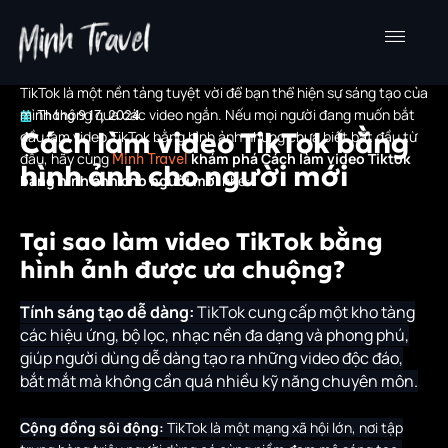
Nhảy
tới
nội
dung
TikTok là một nền tảng tuyệt vời để bạn thể hiện sự sáng tạo của
mình thông qua các video ngắn. Nếu mọi người đang muốn bắt
Tháng 9 17, 2024
Cách làm video TikTok bằng
đầu làm video TikTok bằng hình ảnh nhưng chưa biết bắt đầu từ
đâu, hãy cùng
khám phá Cách làm video Tiktok
Minh Travel
hình ảnh cho người mới
bằng hình ảnh cho người mới
nhé:
Tại sao làm video TikTok bằng
hình ảnh được ưa chuộng?
Tính sáng tạo dễ dàng:
TikTok cung cấp một kho tàng
các hiệu ứng, bộ lọc, nhạc nền đa dạng và phong phú,
giúp người dùng dễ dàng tạo ra những video độc đáo,
bắt mắt mà không cần quá nhiều kỹ năng chuyên môn.
Cộng đồng sôi động:
TikTok là một mạng xã hội lớn, nơi tập