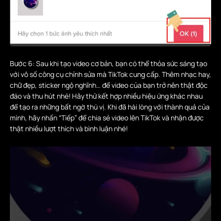
Bước 6: Sau khi tạo video cơ bản, bạn có thể thỏa sức sáng tạo
với vô số công cụ chỉnh sửa mà TikTok cung cấp. Thêm nhạc hay,
chữ đẹp, sticker ngộ nghĩnh… để video của bạn trở nên thật độc
đáo và thu hút nhé! Hãy thử kết hợp nhiều hiệu ứng khác nhau
để tạo ra những bất ngờ thú vị. Khi đã hài lòng với thành quả của
mình, hãy nhấn “Tiếp” để chia sẻ video lên TikTok và nhận được
thật nhiều lượt thích và bình luận nhé!