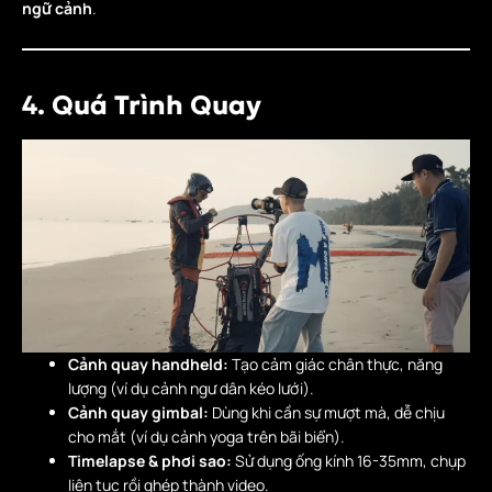
ngữ cảnh
.
4. Quá Trình Quay
Cảnh quay handheld:
Tạo cảm giác chân thực, năng
lượng (ví dụ cảnh ngư dân kéo lưới).
Cảnh quay gimbal:
Dùng khi cần sự mượt mà, dễ chịu
cho mắt (ví dụ cảnh yoga trên bãi biển).
Timelapse & phơi sao:
Sử dụng ống kính 16-35mm, chụp
liên tục rồi ghép thành video.