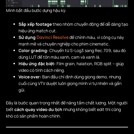
Mình bắt đầu bước dựng hậu kỳ:
Sắp xếp footage
theo nhóm chuyển động để dễ dàng tạo
hiệu ứng match cut.
Sử dụng
để chỉnh màu, vì công cụ này
Davinci Resolve
mạnh mẽ và chuyên nghiệp cho phim cinematic.
Color grading:
Chuyển từ S-Log3 sang Rec.709, sau đó
dùng LUT để tôn màu xanh, cam và xanh lá.
Hiệu ứng đặc biệt:
Film grain, halation, RGB split – giúp
video có tính cách riêng.
Voice over:
Ban đầu chỉ định dùng giọng demo, nhưng
cuối cùng VTV duyệt luôn giọng mình vì tự nhiên và gần
gũi.
Đây là bước quan trọng nhất để nâng tầm chất lượng. Một người
biết
cách quay video du lịch
nhưng không biết edit thì cũng
khó có sản phẩm hoàn chỉnh.