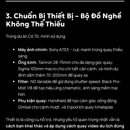
3. Chuẩn Bị Thiết Bị – Bộ Đồ Nghề
Không Thể Thiếu
Trong dự án Cô Tô, mình sử dụng:
Máy ảnh chính:
Sony A7S3 – cực mạnh trong quay thiếu
sáng.
Ống kính:
Tamron 28-75mm cho đa dạng góc quay;
Sigma 105mm macro cho chi tiết cận cảnh; và mình dự
định sắm thêm 70-200mm để quay xa.
Filter:
ND Variable để giữ đúng shutter speed; Black Pro-
Mist 1/8 để tạo hiệu ứng cinematic, ánh sáng mềm mại
hơn.
Phụ kiện quay:
Handheld để tạo cảm giác sống động,
Gimbal cho cảnh mượt, và tripod khi quay timelapse.
Thiết bị là công cụ hỗ trợ, nhưng yếu tố quan trọng nhất vẫn là
cách bạn khai thác và áp dụng cách quay video du lịch đúng