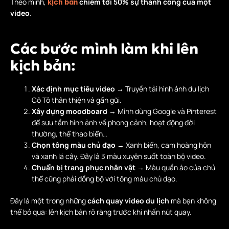
Theo mình,
chiếm tới 50% sự thành công của một
kịch bản
video
.
Các bước mình làm khi lên
kịch bản:
Xác định mục tiêu video
→ Truyền tải hình ảnh du lịch
Cô Tô thân thiện và gần gũi.
Xây dựng moodboard
→ Mình dùng Google và Pinterest
để sưu tầm hình ảnh về phong cảnh, hoạt động đời
thường, thể thao biển…
Chọn tông màu chủ đạo
→ Xanh biển, cam hoàng hôn
và xanh lá cây. Đây là 3 màu xuyên suốt toàn bộ video.
Chuẩn bị trang phục nhân vật
→ Màu quần áo của chủ
thể cũng phải đồng bộ với tông màu chủ đạo.
Đây là một trong những
cách quay video du lịch
mà bạn không
thể bỏ qua: lên kịch bản rõ ràng trước khi nhấn nút quay.