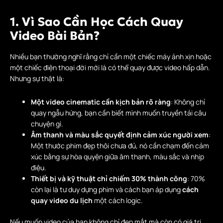
1. Vì Sao Cần Học Cách Quay
Video Bài Bản?
Nhiều bạn thường nghĩ rằng chỉ cần một chiếc máy ảnh xịn hoặc
một chiếc điện thoại đời mới là có thể quay được video hấp dẫn.
Nhưng sự thật là:
Một video cinematic cần kịch bản rõ ràng
: Không chỉ
quay ngẫu hứng, bạn cần biết mình muốn truyền tải câu
chuyện gì.
Âm thanh và màu sắc quyết định cảm xúc người xem
:
Một thước phim đẹp thôi chưa đủ, nó cần chạm đến cảm
xúc bằng sự hòa quyện giữa âm thanh, màu sắc và nhịp
điệu.
Thiết bị và kỹ thuật chỉ chiếm 30% thành công
: 70%
còn lại là tư duy dựng phim và cách bạn áp dụng
cách
quay video du lịch
một cách logic.
Nếu muốn video của bạn không chỉ đẹp mắt mà còn có giá trị