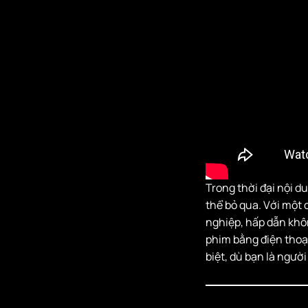
dựng thương
hiệu cá nhân
II. CHỌN ĐIỆN
THOẠI PHÙ HỢP
ĐỂ QUAY PHIM
1. iPhone – lựa
chọn hàng đầu
cho người mới
2. Những lưu ý
khi chọn điện
Trong thời đại nội d
thoại quay
thể bỏ qua. Với một 
phim
nghiệp, hấp dẫn khôn
III. CÁC ỨNG DỤNG
phim bằng điện thoại
QUAY PHIM ĐIỆN
biệt, dù bạn là ngườ
THOẠI CHUYÊN
NGHIỆP
1. Blackmagic