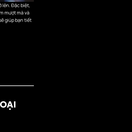
lên. Đặc biệt,
him mượt mà và
ẽ giúp bạn tiết
HOẠI