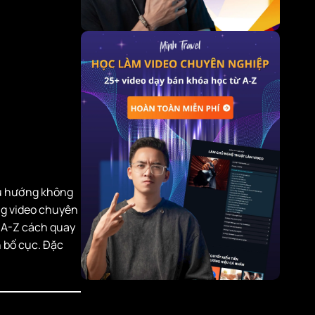
xu hướng không
ng video chuyên
ừ A-Z cách quay
n bố cục. Đặc