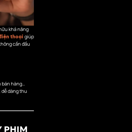
 hữu khả năng
giúp
điện thoại
 không cần đầu
am bán hàng…
, dễ dàng thu
Y PHIM