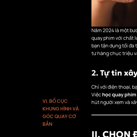
ÁNH SÁNG HIỆU
QUẢ KHI QUAY
BẰNG ĐIỆN THOẠI
1. Ánh sáng tự
Năm 2024 là một bướ
nhiên – nguồn
quay phim với chất
sáng miễn phí
bạn tận dụng tối đa 
nhưng cực kỳ
tư hàng chục triệu v
hiệu quả
2. Sử dụng đèn
2. Tự tin x
chiếu sáng để
kiểm soát tốt
Chỉ với điện thoại, 
hơn
Việc
học quay phim 
VI. BỐ CỤC
hút người xem và xâ
KHUNG HÌNH VÀ
GÓC QUAY CƠ
BẢN
II. CHỌN
1. Quy tắc bố