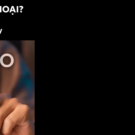
HOẠI?
y