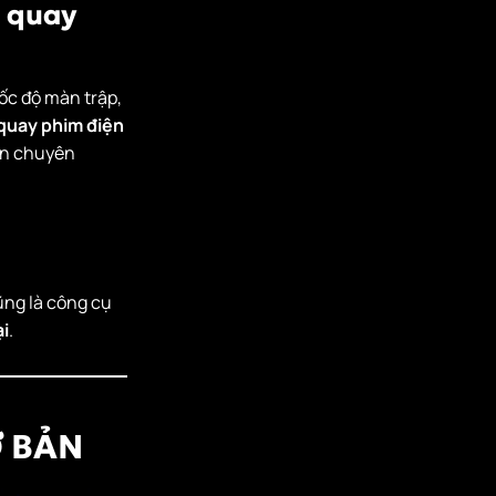
c quay
ốc độ màn trập,
quay phim điện
ẩn chuyên
ũng là công cụ
i
.
Ơ BẢN