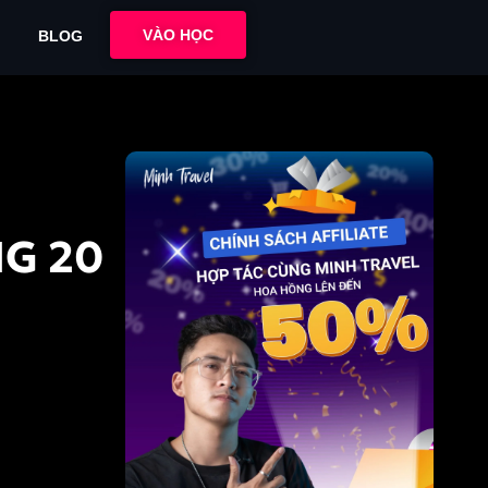
VÀO HỌC
BLOG
G 20