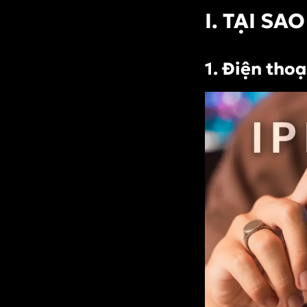
Camera –
I. TẠI S
không thể thiếu
khi học quay
phim điện thoại
1. Điện tho
2. Filmic Pro –
linh hoạt và dễ
dùng
IV. THIẾT LẬP
THÔNG SỐ QUAY
PHIM CƠ BẢN
1. Độ phân giải
và khung hình
(frame rate)
2. Khóa nét và
cân bằng sáng
V. CÁCH SỬ DỤNG