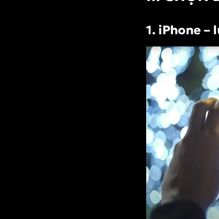
cục 1/3
2. Sáng tạo với
1. iPhone –
góc quay
VII. ÂM THANH –
YẾU TỐ HAY BỊ BỎ
QUA
VIII. CHỈNH SỬA
VIDEO – BƯỚC
HOÀN THIỆN SẢN
PHẨM
1. Ứng dụng
chỉnh sửa video
trên điện thoại
2. Cắt ghép,
chỉnh màu,
chèn nhạc, chữ