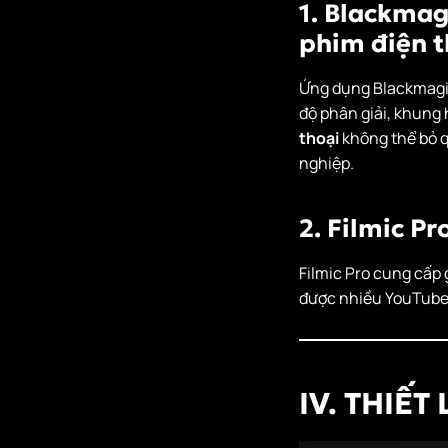
1. Blackmag
phim điện t
Ứng dụng Blackmagic
độ phân giải, khung 
thoại
không thể bỏ 
nghiệp.
2. Filmic Pr
Filmic Pro cung cấp 
được nhiều YouTuber
IV. THIẾ