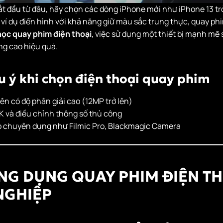
t đầu từ đâu, hãy chọn các dòng iPhone mới như iPhone 13 trở 
 ví dụ điển hình với khả năng giữ màu sắc trung thực, quay p
học quay phim điện thoại
, việc sử dụng một thiết bị mạnh mẽ s
ng cao hiệu quả.
u ý khi chọn điện thoại quay phim
n có độ phân giải cao (12MP trở lên)
K và điều chỉnh thông số thủ công
p chuyên dụng như Filmic Pro, Blackmagic Camera
 ỨNG DỤNG QUAY PHIM ĐIỆN T
NGHIỆP