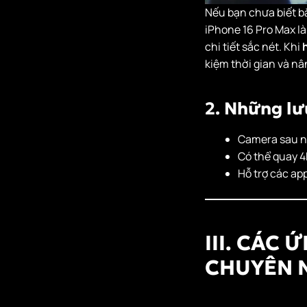
IX. HỌC QUAY
Nếu bạn chưa biết bắ
PHIM ĐIỆN THOẠI
iPhone 16 Pro Max là
Ở ĐÂU?
chi tiết sắc nét. Khi
kiệm thời gian và nâ
1. Tự học qua
YouTube, blog,
nhóm cộng
2. Những lư
đồng
2. Tham gia
Camera sau nê
các khóa học
Có thể quay 4
quay phim điện
Hỗ trợ các ap
thoại chuyên
nghiệp
X. KẾT LUẬN: BẮT
III. CÁC
ĐẦU HỌC QUAY
CHUYÊN 
PHIM ĐIỆN THOẠI
NGAY HÔM NAY!