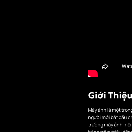
1.2. Ống Kính
Và Khả Năng
Zoom
1.3. Khả Năng
Quay Video
2. Lợi Ích Của Máy
Ảnh Cao Cấp
2.1. Chất Lượng
Ảnh Chuyên
Nghiệp
2.2. Độ Bền Và
Giới Thiệ
Thiết Kế
Chuyên Nghiệp
Máy ảnh là một trong
2.3. Hỗ Trợ Kết
người mới bắt đầu ch
Nối Và Tính
trường máy ảnh hiện 
Năng Cao Cấp
hàng trăm triệu đồng