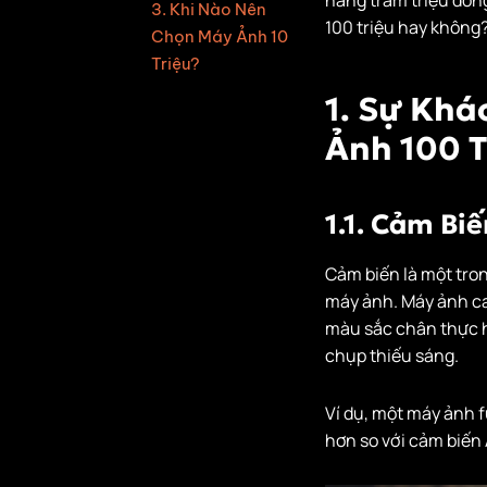
3. Khi Nào Nên
100 triệu hay không?
Chọn Máy Ảnh 10
Triệu?
3.1. Dành Cho
1. Sự Khá
Người Mới Bắt
Ảnh 100 T
Đầu
3.2. Chụp Ảnh
Du Lịch, Đời
1.1. Cảm Bi
Sống Hàng
Ngày
Cảm biến là một tro
máy ảnh. Máy ảnh cao
3.3. Khi Ngân
màu sắc chân thực h
Sách Hạn Chế
chụp thiếu sáng.
4. Hướng Dẫn Bảo
Quản Và Vệ Sinh
Ví dụ, một máy ảnh 
Máy Ảnh
hơn so với cảm biến 
4.1. Cách Bảo
Quản Máy Ảnh