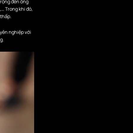
 rộng đến ống
… Trong khi đó,
 thấp.
yên nghiệp với
g.