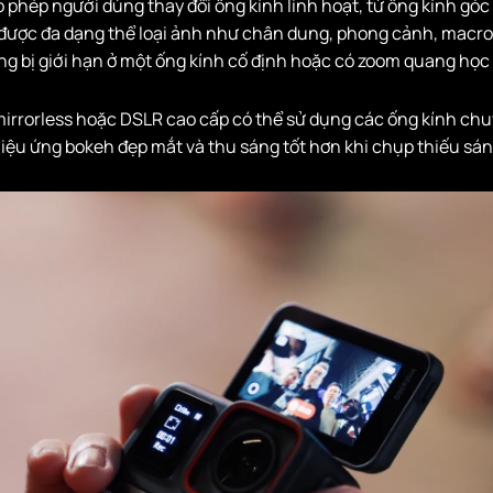
phép người dùng thay đổi ống kính linh hoạt, từ ống kính góc
 được đa dạng thể loại ảnh như chân dung, phong cảnh, macro,
ng bị giới hạn ở một ống kính cố định hoặc có zoom quang học
irrorless hoặc DSLR cao cấp có thể sử dụng các ống kính chu
hiệu ứng bokeh đẹp mắt và thu sáng tốt hơn khi chụp thiếu sán