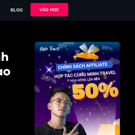
VÀO HỌC
BLOG
nh
ao