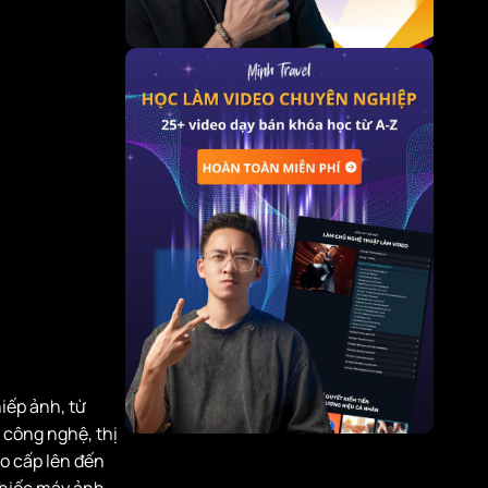
iếp ảnh, từ
 công nghệ, thị
o cấp lên đến
chiếc máy ảnh