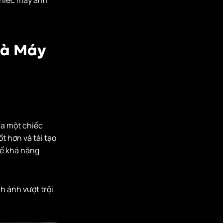
Và Máy
ủa một chiếc
t hơn và tái tạo
hế khả năng
h ảnh vượt trội