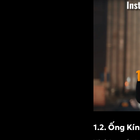
Đúng Cách
4.2. Cách Vệ
Sinh Máy Ảnh
5. Nên Mua Máy
Ảnh Nào Phù Hợp
Nhất?
5.1. Nếu Bạn Là
Người Mới
5.2. Nếu Bạn
Cần Máy Ảnh
Quay Video
Tốt
5.3. Nếu Bạn Là
Nhiếp Ảnh Gia
1.2. Ống K
Chuyên Nghiệp
6. Kết Luận