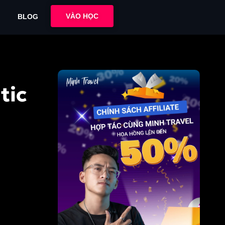
VÀO HỌC
BLOG
tic