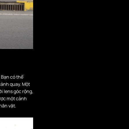
 Bạn có thể
cảnh quay. Một
ới lens góc rộng,
được một cảnh
hân vật.