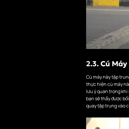
2.3. Cú Máy
Cú máy này tập trung
thực hiện cú máy nà
lưu ý quan trọng khi
bạn sẽ thấy được bố
quay tập trung vào c