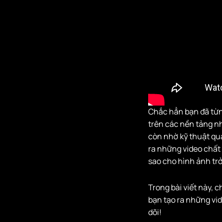
Orbit
2.4. Cú Máy
Cần Cẩu
2.5. Cú Máy
Lâu Ergo
2.6. Cú Máy
Tiêu và Phước
Zin
Chắc hẳn bạn đã từn
trên các nền tảng n
2.7. Combo Cú
còn nhờ kỹ thuật qua
Máy Kết Hợp
ra những video chất
3. Lựa Chọn Lens
sao cho hình ảnh tr
Phù Hợp Cho Cú
Máy
Trong bài viết này,
4. Những Kỹ Thuật
bạn tạo ra những vi
Quay Cần Lưu Ý
dõi!
4.1. Quay Với