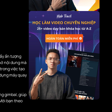
ầy ấn tượng
hờ nội dung mà
trong việc tạo
 dụng máy quay
ng gimbal, giúp
 Mời bạn theo