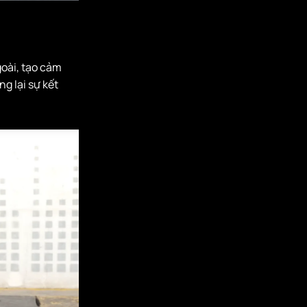
goài, tạo cảm
g lại sự kết