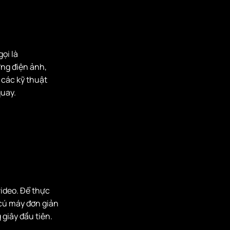
ọi là
ứng điện ảnh,
 các kỹ thuật
uay.
ideo. Để thực
 cú máy đơn giản
giây đầu tiên.