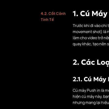
Gimbal
1. Cú Máy
4.2. Cắt Cảnh
Tinh Tế
Trước khi đi vào chi 
4.3. Sử Dụng
movement shot) là n
Tăng Cường
làm cho video trở nê
Tính Sinh Động
quay khác, tạo nên 
5. Sử Dụng Ánh
Sáng Đúng Cách
2. Các Lo
7. Tạo Ra Sự Liền
Mạch Và Mượt Mà
8. Thực Hành Liên
2.1. Cú Máy
Tục Để Hoàn Thiện
Kỹ Thuật
Cú máy Push in là m
Kết Luận
hiện cú máy này, bạn
nhưng mang lại hiệu 