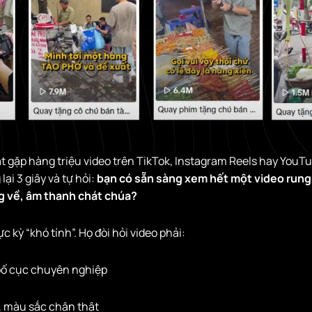
 gặp hàng triệu video trên TikTok, Instagram Reels hay YouTu
ại 3 giây và tự hỏi:
bạn có sẵn sàng xem hết một video rung 
g về, âm thanh chát chúa?
 kỳ “khó tính”. Họ đòi hỏi video phải:
bố cục chuyên nghiệp
, màu sắc chân thật