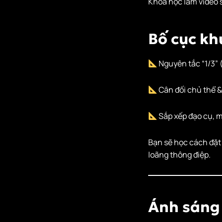
Khoá học làm video 
Bố cục kh
Nguyên tắc “1/3” (
Cân đối chủ thể 
Sắp xếp đạo cụ, m
Bạn sẽ học cách đặt 
loãng thông điệp.
Ánh sáng 