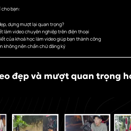
í cho bạn:
đẹp, dựng mượt lại quan trọng?
t làm video chuyên nghiệp trên điện thoại
tiết của khoá học làm video giúp bạn thành công
ạn không nên chần chừ đăng ký
deo
đẹp và mượt
quan trọng h