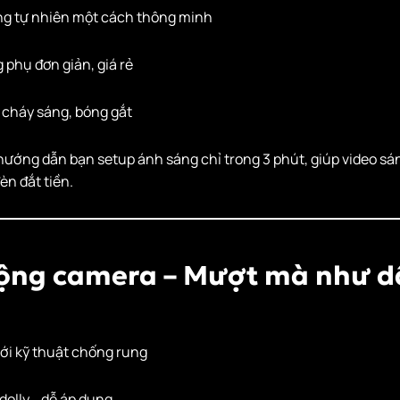
g tự nhiên một cách thông minh
phụ đơn giản, giá rẻ
 cháy sáng, bóng gắt
hướng dẫn bạn setup ánh sáng chỉ trong 3 phút, giúp video sá
n đắt tiền.
ộng camera – Mượt mà như d
ới kỹ thuật chống rung
, dolly… dễ áp dụng