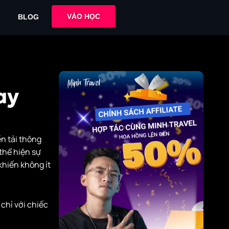
VÀO HỌC
BLOG
ay
n tải thông
thể hiện sự
 khiến không ít
chỉ với chiếc