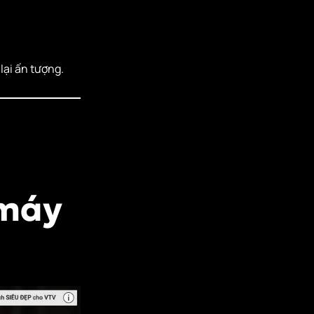
lại ấn tượng.
 máy