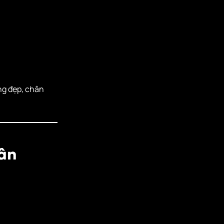
ng đẹp, chân
ân