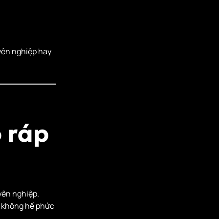
yên nghiệp hay
ô ráp
yên nghiệp.
à không hề phức