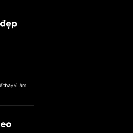
 đẹp
ể thay vì làm
deo