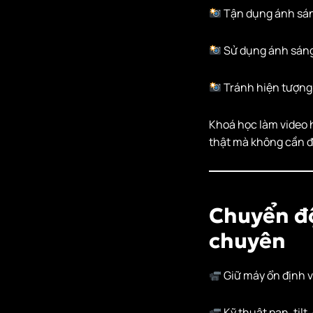
Tận dụng ánh sán
Sử dụng ánh sáng 
Tránh hiện tượng
Khoá học làm video 
thật mà không cần đè
Chuyển đ
chuyên
Giữ máy ổn định v
Kỹ thuật pan, tilt