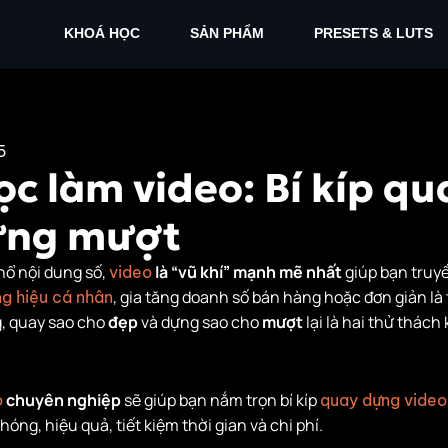
KHOÁ HỌC
SẢN PHẨM
PRESETS & LUTS
5
c làm video: Bí kíp qu
ựng mượt
nổ nội dung số,
là “vũ khí” mạnh mẽ nhất
giúp bạn truyề
video
, gia tăng doanh số bán hàng hoặc đơn giản là 
g hiệu cá nhân
, quay sao cho
đẹp
và dựng sao cho
mượt
lại là hai thử thách
chuyên nghiệp
sẽ giúp bạn nắm trọn bí kíp
o
quay dựng video
óng, hiệu quả, tiết kiệm thời gian và chi phí.