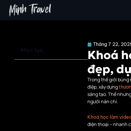
Nhảy
tới
nội
dung
Tháng 7 22, 202
Mục lục
Khoá họ
đẹp, d
Vì sao video đẹp
và mượt quan
Trong thế giới bùng 
trọng hơn bao giờ
điệp, xây dựng
thươn
hết?
sáng tạo. Thế nhưng
Bố cục khung hình
người nản chí.
– Linh hồn của
video đẹp
Khoá học làm vide
điện thoại – nhanh ch
Ánh sáng – Bí