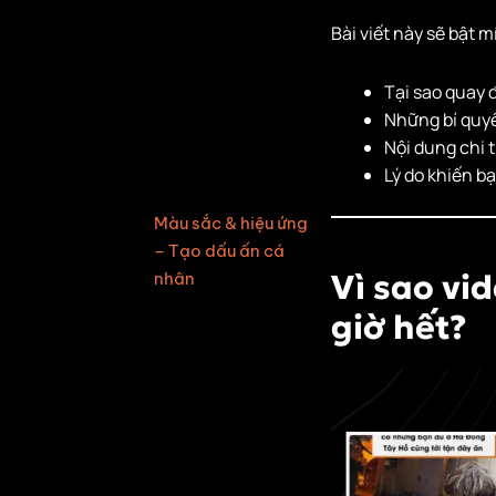
quyết 70% độ đẹp
của video
Bài viết này sẽ bật m
Chuyển động
Tại sao quay 
camera – Mượt mà
Những bí quyế
như dân chuyên
Nội dung chi 
Làm quen phần
Lý do khiến b
mềm
Màu sắc & hiệu ứng
– Tạo dấu ấn cá
Vì sao vi
nhân
Lộ trình học tập rõ
giờ hết?
ràng
Thực hành 80% –
Học đến đâu làm
đến đó
Hỗ trợ & cập nhật