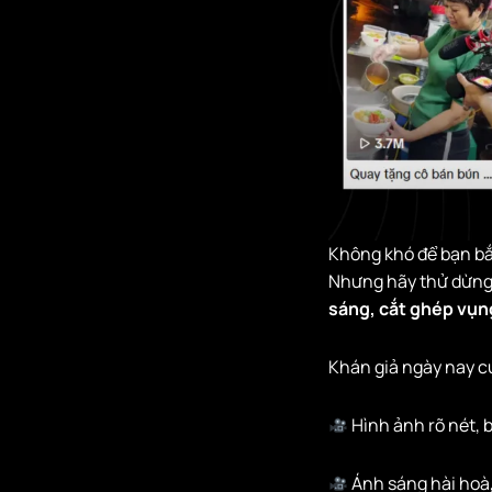
giáo trình
Không khó để bạn bắt
Nhưng hãy thử dừng l
sáng, cắt ghép vụn
Khán giả ngày nay cực
Hình ảnh rõ nét, 
Ánh sáng hài hoà