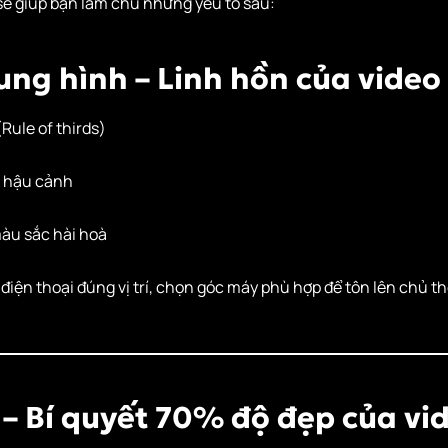
sẽ giúp bạn làm chủ những yếu tố sau:
ung hình – Linh hồn của video
Rule of thirds)
& hậu cảnh
àu sắc hài hoà
điện thoại đúng vị trí, chọn góc máy phù hợp để tôn lên chủ th
– Bí quyết 70% độ đẹp của vi