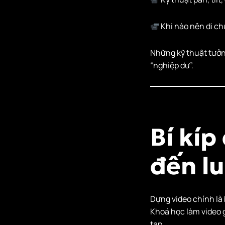
Khi nào nên di ch
Những kỹ thuật tưởn
“nghiệp dư”.
Bí kí
đến lu
Dựng video chính là 
Khoá học làm video 
tạp.