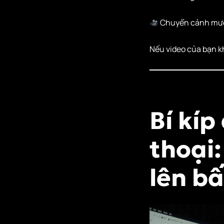
Chuyển cảnh mượ
Nếu video của bạn kh
Bí kíp
thoại:
lên b