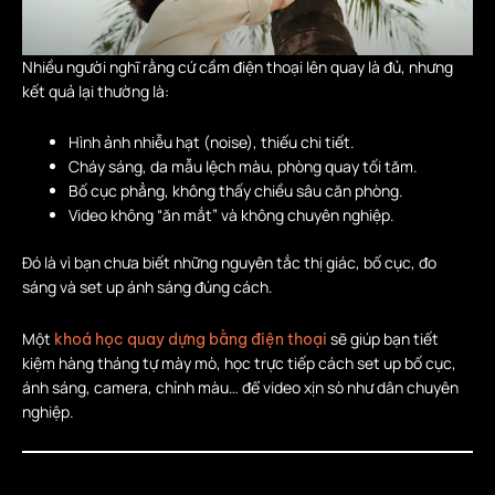
Nhiều người nghĩ rằng cứ cầm điện thoại lên quay là đủ, nhưng
kết quả lại thường là:
Hình ảnh nhiễu hạt (noise), thiếu chi tiết.
Cháy sáng, da mẫu lệch màu, phòng quay tối tăm.
Bố cục phẳng, không thấy chiều sâu căn phòng.
Video không “ăn mắt” và không chuyên nghiệp.
Đó là vì bạn chưa biết những nguyên tắc thị giác, bố cục, đo
sáng và set up ánh sáng đúng cách.
Một
sẽ giúp bạn tiết
khoá học quay dựng bằng điện thoại
kiệm hàng tháng tự mày mò, học trực tiếp cách set up bố cục,
ánh sáng, camera, chỉnh màu… để video xịn sò như dân chuyên
nghiệp.