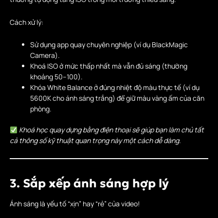
Cách xử lý:
Sử dụng app quay chuyên nghiệp (ví dụ BlackMagic
Camera).
Khoá ISO ở mức thấp nhất mà vẫn đủ sáng (thường
khoảng 50–100).
Khóa White Balance ở đúng nhiệt độ màu thực tế (ví dụ
5600K cho ánh sáng trắng) để giữ màu vàng ấm của căn
phòng.
Khoá học quay dựng bằng điện thoại sẽ giúp bạn làm chủ tất
cả thông số kỹ thuật quan trọng này một cách dễ dàng.
3. Sắp xếp ánh sáng hợp lý
Ánh sáng là yếu tố “xịn” hay “rẻ” của video!