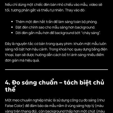
Nếu chỉ dùng một chiếc đèn bàn nhỏ chiếu vào mẫu, video sẽ
tối, tương phản gắt và thiếu tự nhiên. Thay vào đó:
Thêm một đèn hắt trần để làm sáng toàn bộ phòng.
Đặt đèn chính sao cho mẫu sáng hơn background.
Dời đèn gần mẫu hơn để background bớt “cháy sáng”.
Đây là nguyên tắc cơ bản trong quay phim: khuôn mặt mẫu luôn
sáng nổi bật hơn hậu cảnh. Trong khoá học quay dựng bằng điện
thoại, bạn sẽ được hướng dẫn cách bố trí ánh sáng nhiều điểm
đơn giản mà hiệu quả.
4. Đo sáng chuẩn – tách biệt chủ
thể
Một mẹo chuyên nghiệp khác là sử dụng công cụ đo sáng (như
False Color) để đảm bảo da mẫu nằm ở vùng sáng hợp lý (màu
vàng trên thang đo), còn background thấp hơn một chút (màu