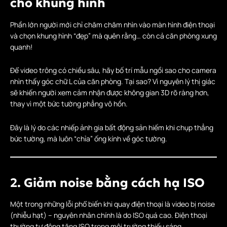
cho khung hình
Phần lớn người mới chỉ chăm chăm nhìn vào màn hình điện thoại
và chọn khung hình “đẹp” mà quên rằng… còn cả căn phòng xung
quanh!
Để video trông có chiều sâu, hãy bố trí mẫu ngồi sao cho camera
nhìn thấy góc chữ L của căn phòng. Tại sao? Vì nguyên lý thị giác
sẽ khiến người xem cảm nhận được không gian 3D rõ ràng hơn,
thay vì một bức tường phẳng vô hồn.
Đây là lý do các nhiếp ảnh gia bất động sản hiếm khi chụp thẳng
bức tường, mà luôn “chỉa” ống kính về góc tường.
2. Giảm noise bằng cách hạ ISO
Một trong những lỗi phổ biến khi quay điện thoại là video bị noise
(nhiễu hạt) – nguyên nhân chính là do ISO quá cao. Điện thoại
thường tự động tăng ISO trong môi trường thiếu sáng.