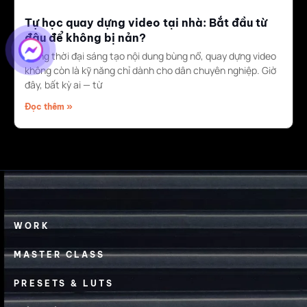
Tự học quay dựng video tại nhà: Bắt đầu từ
đâu để không bị nản?
Trong thời đại sáng tạo nội dung bùng nổ, quay dựng video
không còn là kỹ năng chỉ dành cho dân chuyên nghiệp. Giờ
đây, bất kỳ ai — từ
Đọc thêm »
WORK
MASTER CLASS
PRESETS & LUTS