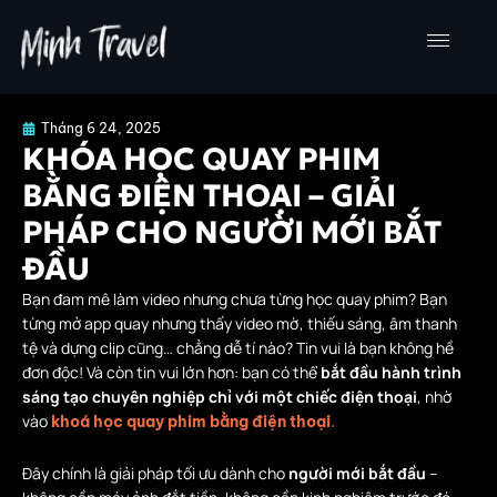
Nhảy
tới
nội
dung
Tháng 6 24, 2025
KHÓA HỌC QUAY PHIM
BẰNG ĐIỆN THOẠI – GIẢI
PHÁP CHO NGƯỜI MỚI BẮT
ĐẦU
Bạn đam mê làm video nhưng chưa từng học quay phim? Bạn
từng mở app quay nhưng thấy video mờ, thiếu sáng, âm thanh
tệ và dựng clip cũng… chẳng dễ tí nào? Tin vui là bạn không hề
đơn độc! Và còn tin vui lớn hơn: bạn có thể
bắt đầu hành trình
sáng tạo chuyên nghiệp chỉ với một chiếc điện thoại
, nhờ
vào
khoá học quay phim bằng điện thoại
.
Đây chính là giải pháp tối ưu dành cho
người mới bắt đầu
–