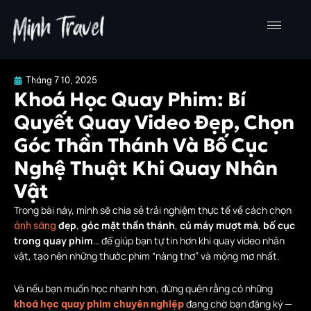
Nhảy
tới
nội
dung
Tháng 7 10, 2025
Khoá Học Quay Phim: Bí
Quyết Quay Video Đẹp, Chọn
Góc Thần Thánh Và Bố Cục
Nghệ Thuật Khi Quay Nhân
Vật
Trong bài này, mình sẽ chia sẻ trải nghiệm thực tế về cách chọn
đẹp
,
góc mặt thần thánh
,
cú máy mượt mà
,
bố cục
ánh sáng
trong quay phim
… để giúp bạn tự tin hơn khi quay video nhân
vật, tạo nên những thước phim “nàng thơ” và mộng mơ nhất.
Và nếu bạn muốn học nhanh hơn, đừng quên rằng có những
đang chờ bạn đăng ký —
khoá học quay phim chuyên nghiệp