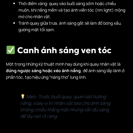
Thời điểm vàng: quay vào buổi sáng sớm hoặc chiều
muộn, khi nắng mềm và tạo ánh viền tóc (rim light) mộng
mơ cho nhân vật.
Tránh quay giữa trưa, ánh sáng gắt sẽ làm đổ bóng xấu,
gương mặt tối sạm.
Canh ánh sáng ven tóc
Một trong những kỹ thuật mình hay dùng khi quay nhân vật là
đứng ngược sáng hoặc xéo ánh nắng
, để ánh sáng lấp lánh ở
phần tóc, tạo hiệu ứng “nàng thơ” lung linh.
Mẹo: Trước buổi quay, quan sát hướng
nắng, xoay vị trí nhân vật sao cho ánh sáng
không chiếu thẳng mặt nhưng vẫn đủ sáng
để lấy nét rõ ràng.