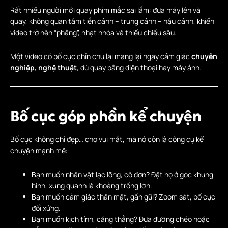
Rất nhiều người mới quay phim mắc sai lầm: đưa máy lên và
quay, không quan tâm tiền cảnh – trung cảnh – hậu cảnh, khiến
video trở nên “phẳng”, nhạt nhòa và thiếu chiều sâu.
Một video có bố cục chỉn chu lại mang lại ngay cảm giác
chuyên
nghiệp, nghệ thuật
, dù quay bằng điện thoại hay máy ảnh.
Bố cục góp phần kể chuyện
Bố cục không chỉ đẹp… cho vui mắt, mà nó còn là công cụ kể
chuyện mạnh mẽ:
Bạn muốn nhân vật lạc lõng, cô đơn? Đặt họ ở góc khung
hình, xung quanh là khoảng trống lớn.
Bạn muốn cảm giác thân mật, gần gũi? Zoom sát, bố cục
đối xứng.
Bạn muốn kịch tính, căng thẳng? Đưa đường chéo hoặc