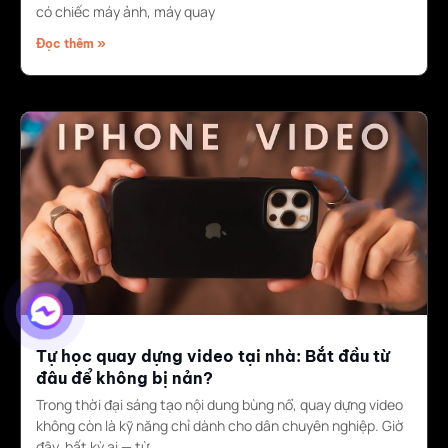
có chiếc máy ảnh, máy quay
Đọc thêm »
Tự học quay dựng video tại nhà: Bắt đầu từ
đâu để không bị nản?
Trong thời đại sáng tạo nội dung bùng nổ, quay dựng video
không còn là kỹ năng chỉ dành cho dân chuyên nghiệp. Giờ
đây, bất kỳ ai — từ