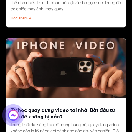
thế cho nhiều thiết bị khác tiện lợi và nhỏ gọn hơn, trong đó
có chiếc máy ảnh, máy quay
Đọc thêm »
Tự học quay dựng video tại nhà: Bắt đầu từ
đâu để không bị nản?
Trong thời đại sáng tạo nội dung bùng nổ, quay dựng video
không còn là kỹ năng chỉ dành cho dân chuyên nghiệp. Giờ