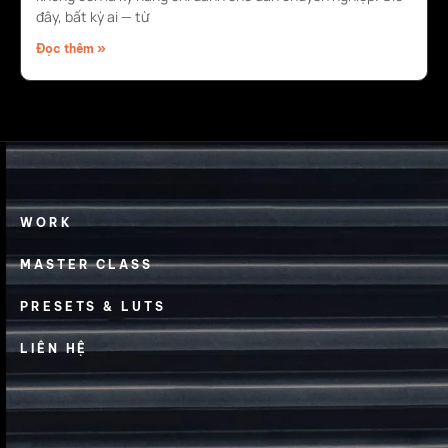
đây, bất kỳ ai — từ
Đọc thêm »
WORK
MASTER CLASS
PRESETS & LUTS
LIÊN HỆ