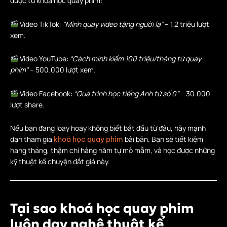
được từ khoá học quay phim:
Video TikTok:
“Mình quay video tặng người lạ”
– 1,2 triệu lượt
xem.
Video YouTube:
“Cách mình kiếm 100 triệu/tháng từ quay
phim”
– 500.000 lượt xem.
Video Facebook:
“Quá trình học tiếng Anh từ số 0”
– 30.000
lượt share.
Nếu bạn đang loay hoay không biết bắt đầu từ đâu, hãy mạnh
dạn tham gia
bài bản. Bạn sẽ tiết kiệm
khoá học quay phim
hàng tháng, thậm chí hàng năm tự mò mẫm, và học được những
kỹ thuật kể chuyện đắt giá này.
Tại sao khoá học quay phim
luôn dạy nghệ thuật kể