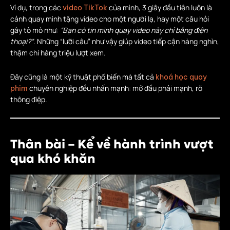
Ví dụ, trong các
của mình, 3 giây đầu tiên luôn là
video TikTok
cảnh quay mình tặng video cho một người lạ, hay một câu hỏi
gây tò mò như:
“Bạn có tin mình quay video này chỉ bằng điện
thoại?”
. Những “lưỡi câu” như vậy giúp video tiếp cận hàng nghìn,
thậm chí hàng triệu lượt xem.
Đây cũng là một kỹ thuật phổ biến mà tất cả
khoá học quay
chuyên nghiệp đều nhấn mạnh: mở đầu phải mạnh, rõ
phim
thông điệp.
Thân bài – Kể về hành trình vượt
qua khó khăn