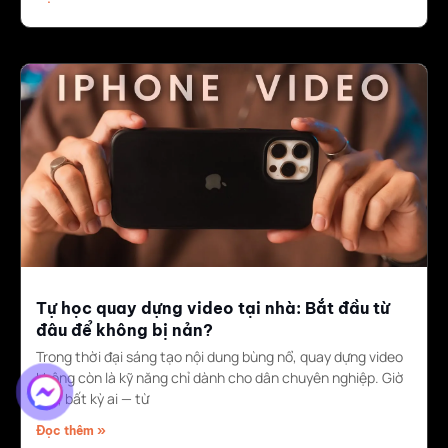
Tự học quay dựng video tại nhà: Bắt đầu từ
đâu để không bị nản?
Trong thời đại sáng tạo nội dung bùng nổ, quay dựng video
không còn là kỹ năng chỉ dành cho dân chuyên nghiệp. Giờ
đây, bất kỳ ai — từ
Đọc thêm »