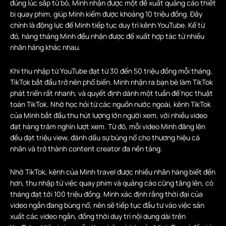
đúng lúc sắp từ bỏ, Minh nhận được một đề xuất quảng cáo thiết
bị quay phim, giúp Minh kiếm được khoảng 10 triệu đồng. Đây
chính là động lực để Minh tiếp tục duy trì kênh YouTube. Kể từ
đó, hàng tháng Minh đều nhận được đề xuất hợp tác từ nhiều
nhãn hàng khác nhau.
Khi thu nhập từ YouTube đạt từ 30 đến 50 triệu đồng mỗi tháng,
TikTok bắt đầu trở nên phổ biến. Minh nhận ra bạn bè làm TikTok
phát triển rất nhanh, và quyết định dành một tuần để học thuật
toán TikTok. Nhờ học hỏi từ các nguồn nước ngoài, kênh TikTok
của Minh bắt đầu thu hút lượng lớn người xem, với nhiều video
đạt hàng trăm nghìn lượt xem. Từ đó, mỗi video Minh đăng lên
đều đạt triệu view, đánh dấu sự bùng nổ cho thương hiệu cá
nhân và trở thành content creator đa nền tảng.
Nhờ TikTok, kênh của Minh travel được nhiều nhãn hàng biết đến
hơn, thu nhập từ việc quay phim và quảng cáo cũng tăng lên, có
tháng đạt tới 100 triệu đồng. Minh xác định rằng thời đại của
video ngắn đang bùng nổ, nên sẽ tiếp tục đầu tư vào việc sản
xuất các video ngắn, đồng thời duy trì nội dung dài trên