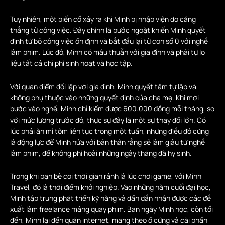
Tuy nhiên, một biến cố xảy ra khi Minh bị nhập viện do căng
thẳng từ công việc. Đây chính là bước ngoặt khiến Minh quyết
định từ bỏ công việc ổn định và bắt đầu lại từ con số 0 với nghề
làm phim. Lúc đó, Minh có mâu thuẫn với gia đình và phải tự lo
liệu tất cả chi phí sinh hoạt và học tập.
Với quan điểm đối lập với gia đình, Minh quyết tâm tự lập và
không phụ thuộc vào những quyết định của cha mẹ. Khi mới
bước vào nghề, Minh chỉ kiếm được 600.000 đồng mỗi tháng, so
với mức lương trước đó, thực sự đây là một sự thay đổi lớn. Có
lúc phải ăn mì tôm liên tục trong một tuần, nhưng điều đó cũng
là động lực để Minh hứa với bản thân rằng sẽ làm giàu từ nghề
làm phim, để không phí hoài những ngày tháng đã hy sinh.
Trong khi bạn bè coi thời gian rảnh là lúc chơi game, với Minh
Travel, đó là thời điểm khởi nghiệp. Vào những năm cuối đại học,
Minh tập trung phát triển kỹ năng và dần dần nhận được các đề
xuất làm freelance mảng quay phim. Ban ngày Minh học, còn tối
đến, Minh lại đến quán internet, mang theo ổ cứng và cài phần