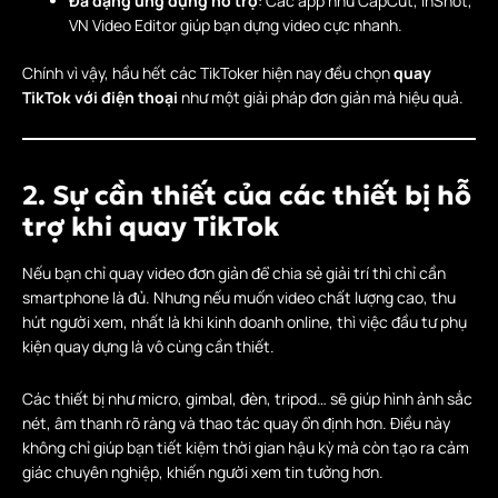
Đa dạng ứng dụng hỗ trợ
: Các app như CapCut, InShot,
VN Video Editor giúp bạn dựng video cực nhanh.
Chính vì vậy, hầu hết các TikToker hiện nay đều chọn
quay
TikTok với điện thoại
như một giải pháp đơn giản mà hiệu quả.
2. Sự cần thiết của các thiết bị hỗ
trợ khi quay TikTok
Nếu bạn chỉ quay video đơn giản để chia sẻ giải trí thì chỉ cần
smartphone là đủ. Nhưng nếu muốn video chất lượng cao, thu
hút người xem, nhất là khi kinh doanh online, thì việc đầu tư phụ
kiện quay dựng là vô cùng cần thiết.
Các thiết bị như micro, gimbal, đèn, tripod… sẽ giúp hình ảnh sắc
nét, âm thanh rõ ràng và thao tác quay ổn định hơn. Điều này
không chỉ giúp bạn tiết kiệm thời gian hậu kỳ mà còn tạo ra cảm
giác chuyên nghiệp, khiến người xem tin tưởng hơn.