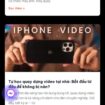
có chiếc máy ảnh, máy quay
Đọc thêm »
Tự học quay dựng video tại nhà: Bắt đầu từ
đâu để không bị nản?
Trong thời đại sáng tạo nội dung bùng nổ, quay dựng video
không còn là kỹ năng chỉ dành cho dân chuyên nghiệp. Giờ
đây, bất kỳ ai — từ