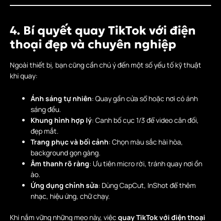
4. Bí quyết quay TikTok với điện
thoại đẹp và chuyên nghiệp
Ngoài thiết bị, bạn cũng cần chú ý đến một số yếu tố kỹ thuật
khi quay:
Ánh sáng tự nhiên
: Quay gần cửa sổ hoặc nơi có ánh
sáng đều.
Khung hình hợp lý
: Canh bố cục 1/3 để video cân đối,
đẹp mắt.
Trang phục và bối cảnh
: Chọn màu sắc hài hòa,
background gọn gàng.
Âm thanh rõ ràng
: Ưu tiên micro rời, tránh quay nơi ồn
ào.
Ứng dụng chỉnh sửa
: Dùng CapCut, InShot để thêm
nhạc, hiệu ứng, chữ chạy.
Khi nắm vững những mẹo này, việc
quay TikTok với điện thoại