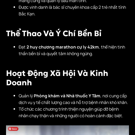
màng cứng và quản lý đau mãn tính.
Được vinh danh là bác sĩ chuyên khoa cấp 2 trẻ nhất tỉnh
Bắc Kạn.
Thể Thao Và Ý Chí Bền Bỉ
Đạt
2 huy chương marathon cự ly 42km
, thể hiện tinh
thần bền bỉ và quyết tâm không ngừng.
Hoạt Động Xã Hội Và Kinh
Doanh
Quản lý
Phòng khám và Nhà thuốc Y Tâm
, nơi cung cấp
dịch vụ y tế chất lượng cao và hỗ trợ bệnh nhân khó khăn.
Tổ chức các chương trình thiện nguyện giúp đỡ bệnh
nhân chạy thận và những người có hoàn cảnh đặc biệt.