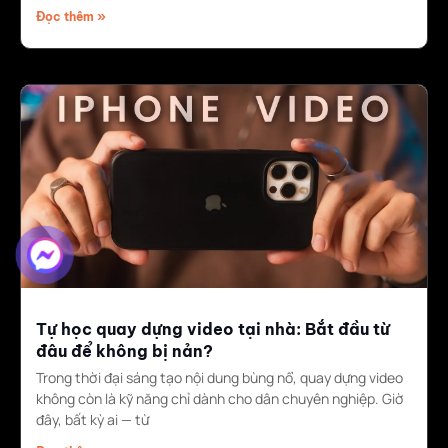
Đọc thêm »
Tự học quay dựng video tại nhà: Bắt đầu từ
đâu để không bị nản?
Trong thời đại sáng tạo nội dung bùng nổ, quay dựng video
không còn là kỹ năng chỉ dành cho dân chuyên nghiệp. Giờ
đây, bất kỳ ai — từ