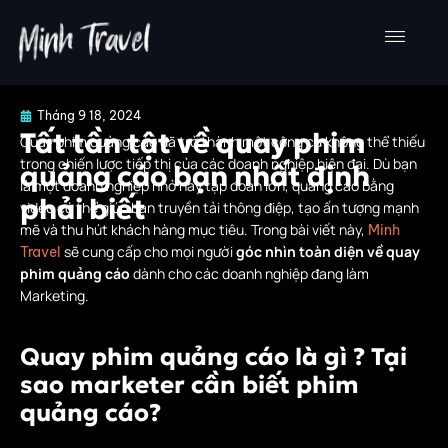
Nhảy
tới
nội
dung
Tháng 9 18, 2024
Tất tần tật về quay phim
Quay phim quảng cáo đã trở thành một công cụ không thể thiếu
trong chiến lược tiếp thị của các doanh nghiệp hiện đại. Dù bạn
quảng cáo bạn nhất định
là một doanh nghiệp nhỏ hay tập đoàn lớn, quảng cáo bằng
phải biết
video có thể giúp bạn truyền tải thông điệp, tạo ấn tượng mạnh
mẽ và thu hút khách hàng mục tiêu. Trong bài viết này,
Minh
sẽ cung cấp cho mọi người
góc nhìn toàn diện về quay
Travel
phim quảng cáo
dành cho các doanh nghiệp đang làm
Marketing.
Quay phim quảng cáo là gì ? Tại
sao marketer cần biết phim
quảng cáo?