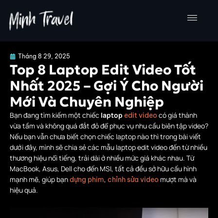
Nhảy
tới
nội
dung
Tháng 8 29, 2025
Top 8 Laptop Edit Video Tốt
Nhất 2025 – Gợi Ý Cho Người
Mới Và Chuyên Nghiệp
Bạn đang tìm kiếm một chiếc
laptop
có giá thành
edit video
vừa tầm và không quá đắt đỏ để phục vụ nhu cầu biên tập video?
Nếu bạn vẫn chưa biết chọn chiếc laptop nào thì trong bài viết
dưới đây, mình sẽ chia sẻ các mẫu laptop edit video đến từ nhiều
thương hiệu nổi tiếng, trải dài ở nhiều mức giá khác nhau. Từ
MacBook, Asus, Dell cho đến MSI, tất cả đều sở hữu cấu hình
mạnh mẽ, giúp bạn
,
mượt mà và
dựng phim
chỉnh sửa video
hiệu quả.