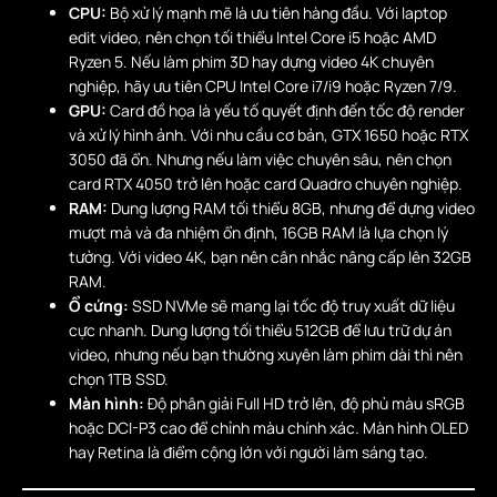
CPU:
Bộ xử lý mạnh mẽ là ưu tiên hàng đầu. Với laptop
edit video, nên chọn tối thiểu Intel Core i5 hoặc AMD
Ryzen 5. Nếu làm phim 3D hay dựng video 4K chuyên
nghiệp, hãy ưu tiên CPU Intel Core i7/i9 hoặc Ryzen 7/9.
GPU:
Card đồ họa là yếu tố quyết định đến tốc độ render
và xử lý hình ảnh. Với nhu cầu cơ bản, GTX 1650 hoặc RTX
3050 đã ổn. Nhưng nếu làm việc chuyên sâu, nên chọn
card RTX 4050 trở lên hoặc card Quadro chuyên nghiệp.
RAM:
Dung lượng RAM tối thiểu 8GB, nhưng để dựng video
mượt mà và đa nhiệm ổn định, 16GB RAM là lựa chọn lý
tưởng. Với video 4K, bạn nên cân nhắc nâng cấp lên 32GB
RAM.
Ổ cứng:
SSD NVMe sẽ mang lại tốc độ truy xuất dữ liệu
cực nhanh. Dung lượng tối thiểu 512GB để lưu trữ dự án
video, nhưng nếu bạn thường xuyên làm phim dài thì nên
chọn 1TB SSD.
Màn hình:
Độ phân giải Full HD trở lên, độ phủ màu sRGB
hoặc DCI-P3 cao để chỉnh màu chính xác. Màn hình OLED
hay Retina là điểm cộng lớn với người làm sáng tạo.