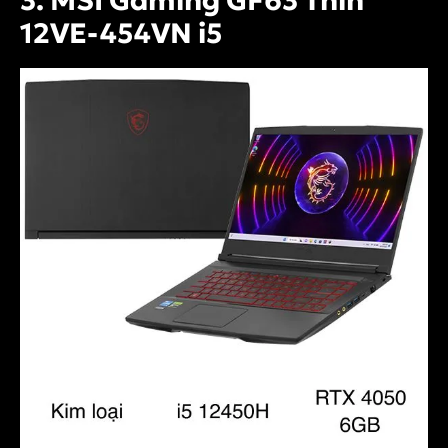
3. MSI Gaming GF63 Thin
12VE-454VN i5