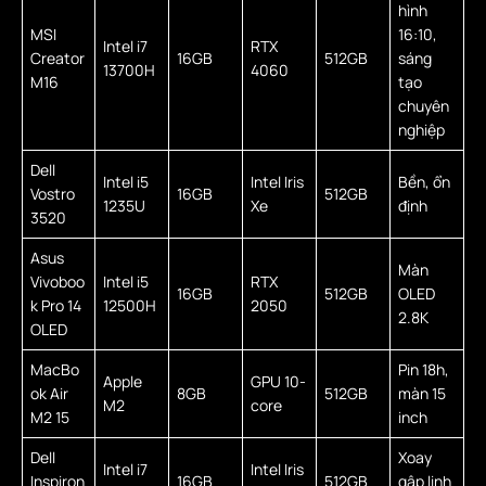
hình
MSI
16:10,
Intel i7
RTX
Creator
16GB
512GB
sáng
13700H
4060
M16
tạo
chuyên
nghiệp
Dell
Intel i5
Intel Iris
Bền, ổn
Vostro
16GB
512GB
1235U
Xe
định
3520
Asus
Màn
Vivoboo
Intel i5
RTX
16GB
512GB
OLED
k Pro 14
12500H
2050
2.8K
OLED
MacBo
Pin 18h,
Apple
GPU 10-
ok Air
8GB
512GB
màn 15
M2
core
M2 15
inch
Dell
Xoay
Intel i7
Intel Iris
Inspiron
16GB
512GB
gập linh