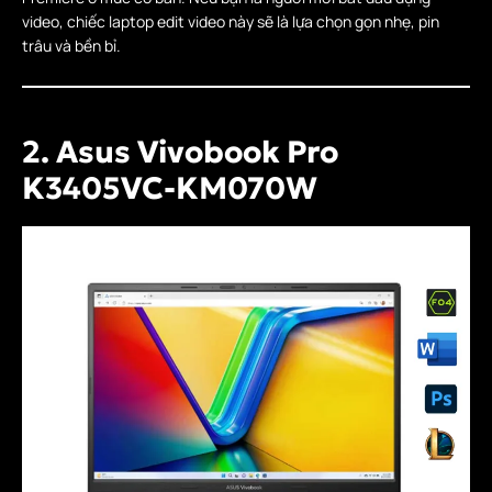
video, chiếc laptop edit video này sẽ là lựa chọn gọn nhẹ, pin
trâu và bền bỉ.
2. Asus Vivobook Pro
K3405VC-KM070W