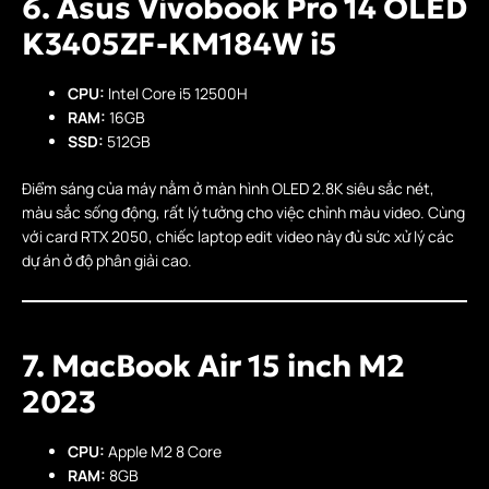
6. Asus Vivobook Pro 14 OLED
K3405ZF-KM184W i5
CPU:
Intel Core i5 12500H
RAM:
16GB
SSD:
512GB
Điểm sáng của máy nằm ở màn hình OLED 2.8K siêu sắc nét,
màu sắc sống động, rất lý tưởng cho việc chỉnh màu video. Cùng
với card RTX 2050, chiếc laptop edit video này đủ sức xử lý các
dự án ở độ phân giải cao.
7. MacBook Air 15 inch M2
2023
CPU:
Apple M2 8 Core
RAM:
8GB