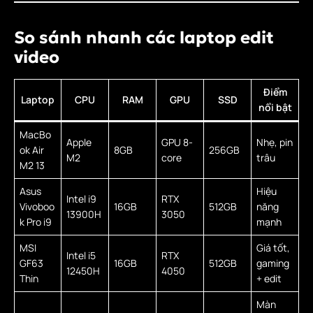
So sánh nhanh các laptop edit
video
Điểm
Laptop
CPU
RAM
GPU
SSD
nổi bật
MacBo
Apple
GPU 8-
Nhẹ, pin
ok Air
8GB
256GB
M2
core
trâu
M2 13
Asus
Hiệu
Intel i9
RTX
Vivoboo
16GB
512GB
năng
13900H
3050
k Pro i9
mạnh
MSI
Giá tốt,
Intel i5
RTX
GF63
16GB
512GB
gaming
12450H
4050
Thin
+ edit
Màn