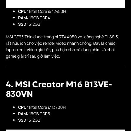
CPU:
Intel Core i5 12450H
RAM:
16GB DDR4
SSD:
512GB
MSI GF63 Thin được trang bị RTX 4050 với công nghệ DLSS 3,
rất hữu ích cho việc render video nhanh chóng. Đây là chiếc
laptop edit video giá tốt, phù hợp cho cả dựng phim và chơi
game giải trí sau giờ làm việc.
4. MSI Creator M16 B13VE-
830VN
CPU:
Intel Core i7 13700H
RAM:
16GB DDR5
SSD:
512GB