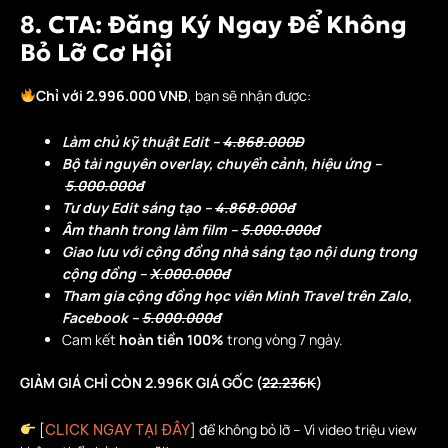
8. CTA: Đăng Ký Ngay Để Không
Bỏ Lỡ Cơ Hội
Chỉ với 2.996.000 VNĐ
, bạn sẽ nhận được:
Làm chủ kỹ thuật Edit –
4.868.000Đ
Bộ tài nguyên overlay, chuyển cảnh, hiệu ứng –
5.000.000đ
Tư duy Edit sáng tạo –
4.868.000đ
Âm thanh trong làm film –
5.000.000đ
Giao lưu với cộng đồng nhà sáng tạo nội dung trong
cộng đồng –
X.000.000đ
Tham gia cộng đồng học viên Minh Travel trên Zalo,
Facebook –
5.000.000đ
Cam kết
hoàn tiền 100%
trong vòng 7 ngày.
GIẢM GIÁ CHỈ CÒN 2.996K GIÁ GỐC (
22.236K
)
[
] để không bỏ lỡ – Vì video triệu view
CLICK NGAY TẠI ĐÂY