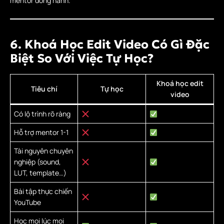
mentor đồng hành.
6. Khoá Học Edit Video Có Gì Đặc
Biệt So Với Việc Tự Học?
Khoá học edit
Tiêu chí
Tự học
video
Có lộ trình rõ ràng
Hỗ trợ mentor 1-1
Tài nguyên chuyên
nghiệp (sound,
LUT, template…)
Bài tập thực chiến
YouTube
Học mọi lúc mọi