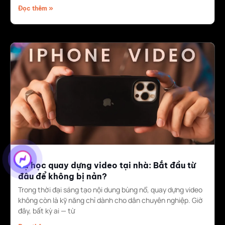
Đọc thêm »
Tự học quay dựng video tại nhà: Bắt đầu từ
đâu để không bị nản?
Trong thời đại sáng tạo nội dung bùng nổ, quay dựng video
không còn là kỹ năng chỉ dành cho dân chuyên nghiệp. Giờ
đây, bất kỳ ai — từ