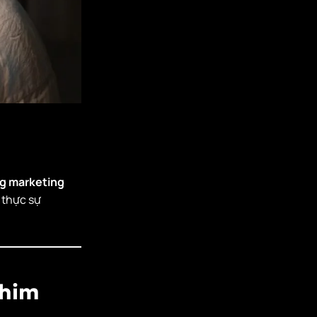
ng marketing
thực sự
m
Phim