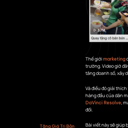
Tự học
Khoá học dựng
phim chuyên
nghiệp: đầu tư
đúng, hiệu quả
nhanh
Làm Chủ DaVinci
Resolve – Chuẩn
Thế giới
đ
marketing
Điện Ảnh, Chuẩn
trường. Video giờ đâ
Marketing
tăng doanh số, xây d
Video Đẹp +
Thông Điệp Rõ =
Và điều đó giải thích
Chuyển Đổi Cao
hàng đầu của dân ma
, m
DaVinci Resolve
Tiết Kiệm Ngân
đổi.
Sách, Chủ Động
Tiến Độ
Bài viết này sẽ giúp 
Tăng Giá Trị Bản