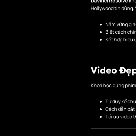
DaVinci Resolve
khô
Hollywood tin dùng.
Nắm vững giao
Biết cách chỉ
Kết hợp hiệu 
Video Đẹp
Khoá học dựng phim 
Tư duy kể chu
Cách dẫn dắt
Tối ưu video 