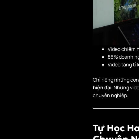
Video chiếm h
86% doanh ngh
Video tăng tỉ 
Chỉ riêng những con
hiện đại
. Nhưng vid
chuyên nghiệp.
Tự Học H