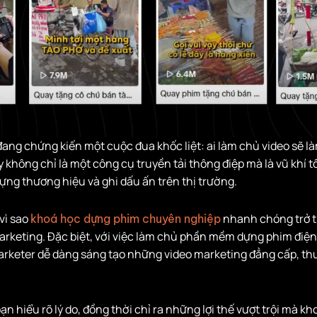
ang chứng kiến một cuộc đua khốc liệt: ai làm chủ video sẽ là
y không chỉ là một công cụ truyền tải thông điệp mà là vũ khí t
ựng thương hiệu và ghi dấu ấn trên thị trường.
 vì sao
nhanh chóng trở 
khoá học dựng phim chuyên nghiệp
rketing. Đặc biệt, với việc làm chủ phần mềm dựng phim điệ
arketer dễ dàng sáng tạo những video marketing đẳng cấp, th
bạn hiểu rõ lý do, đồng thời chỉ ra những lợi thế vượt trội mà k