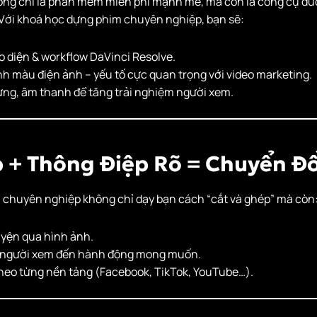
ng chỉ là phần mềm miễn phí mạnh mẽ, mà còn là công cụ đư
 Với khoá học dựng phim chuyên nghiệp, bạn sẽ:
 diện & workflow DaVinci Resolve.
nh màu điện ảnh – yếu tố cực quan trọng với video marketing.
ứng, âm thanh để tăng trải nghiệm người xem.
 + Thông Điệp Rõ = Chuyển Đ
chuyên nghiệp không chỉ dạy bạn cách “cắt và ghép” mà còn
yện qua hình ảnh.
 người xem đến hành động mong muốn.
theo từng nền tảng (Facebook, TikTok, YouTube…).