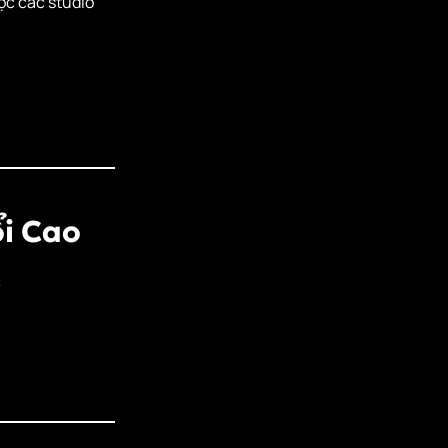
ợc các studio
ổi Cao
: