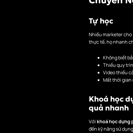
Chuyên N
Tự học
Nhiều marketer cho 
thực tế, họ nhanh c
Không biết bắ
Thiếu quy trì
Video thiếu c
Mất thời gian
Khoá học dự
quả nhanh
Với
khoá học dựng 
đến kỹ năng sử dụn