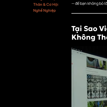
— để bạn không bỏ l
Thân & Cơ Hội
Nghề Nghiệp
Chương 0: Bắt
đầu & Giới thiệu
Tại Sao V
Chương 1: Tài
Không Th
nguyên khóa
học
Chương 2: Kỹ
thuật edit
chính xác
Chương 3: Tư
duy sáng tạo
trong edit
Chương 4: Âm
thanh trong
video