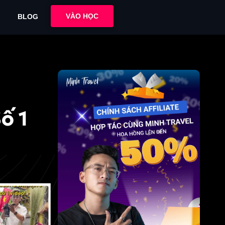
VÀO HỌC
BLOG
ố 1