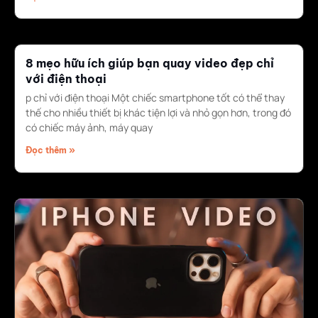
8 mẹo hữu ích giúp bạn quay video đẹp chỉ
với điện thoại
p chỉ với điện thoại Một chiếc smartphone tốt có thể thay
thế cho nhiều thiết bị khác tiện lợi và nhỏ gọn hơn, trong đó
có chiếc máy ảnh, máy quay
Đọc thêm »