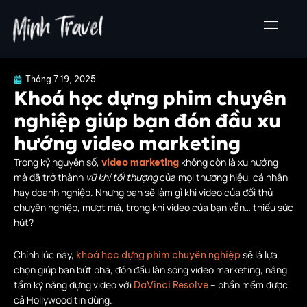
Nhảy
tới
nội
dung
Tháng 7 19, 2025
Khoá học dựng phim chuyên
nghiệp giúp bạn đón đầu xu
hướng video marketing
Trong kỷ nguyên số,
không còn là xu hướng
video marketing
mà đã trở thành
vũ khí tối thượng
của mọi thương hiệu, cá nhân
hay doanh nghiệp. Nhưng bạn sẽ làm gì khi video của đối thủ
chuyên nghiệp, mượt mà, trong khi video của bạn vẫn… thiếu sức
hút?
Chính lúc này,
sẽ là lựa
khoá học dựng phim chuyên nghiệp
chọn giúp bạn bứt phá, đón đầu làn sóng video marketing, nâng
tầm kỹ năng dựng video với
– phần mềm được
DaVinci Resolve
cả Hollywood tin dùng.