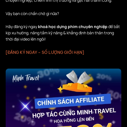
chuyên nghiệp, chiếm lĩnh thị trường và gặt hái thành công.
Vậy bạn còn chần chờ gì nữa?
Hãy đăng ký ngay
khoá học dựng phim chuyên nghiệp
để bắt
kịp xu hướng, nâng tầm kỹ năng & khẳng định bản thân trong
thời đại video lên ngôi!
[ĐĂNG KÝ NGAY – SỐ LƯỢNG GIỚI HẠN]