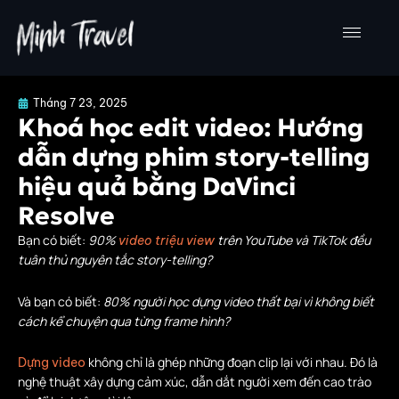
Nhảy
tới
nội
dung
Tháng 7 23, 2025
Khoá học edit video: Hướng
dẫn dựng phim story-telling
hiệu quả bằng DaVinci
Resolve
Bạn có biết:
90%
trên YouTube và TikTok đều
video triệu view
tuân thủ nguyên tắc story-telling?
Và bạn có biết:
80% người học dựng video thất bại vì không biết
cách kể chuyện qua từng frame hình?
không chỉ là ghép những đoạn clip lại với nhau. Đó là
Dựng video
nghệ thuật xây dựng cảm xúc, dẫn dắt người xem đến cao trào