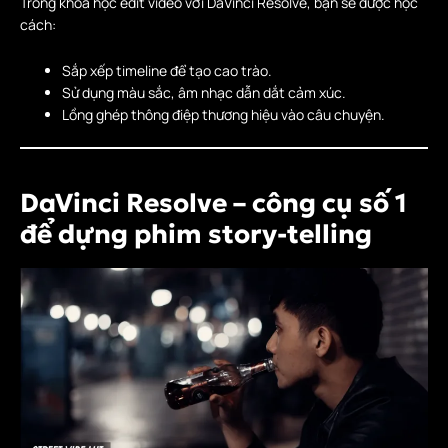
Trong khoá học edit video với DaVinci Resolve, bạn sẽ được học
cách:
Sắp xếp timeline để tạo cao trào.
Sử dụng màu sắc, âm nhạc dẫn dắt cảm xúc.
Lồng ghép thông điệp thương hiệu vào câu chuyện.
DaVinci Resolve – công cụ số 1
để dựng phim story-telling