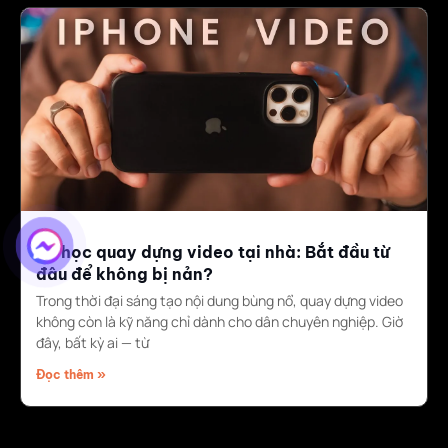
Tự học quay dựng video tại nhà: Bắt đầu từ
đâu để không bị nản?
Trong thời đại sáng tạo nội dung bùng nổ, quay dựng video
không còn là kỹ năng chỉ dành cho dân chuyên nghiệp. Giờ
đây, bất kỳ ai — từ
Đọc thêm »