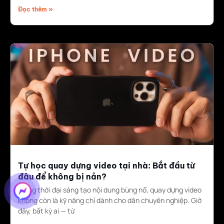
Đọc thêm »
Tự học quay dựng video tại nhà: Bắt đầu từ
đâu để không bị nản?
Trong thời đại sáng tạo nội dung bùng nổ, quay dựng video
không còn là kỹ năng chỉ dành cho dân chuyên nghiệp. Giờ
đây, bất kỳ ai — từ