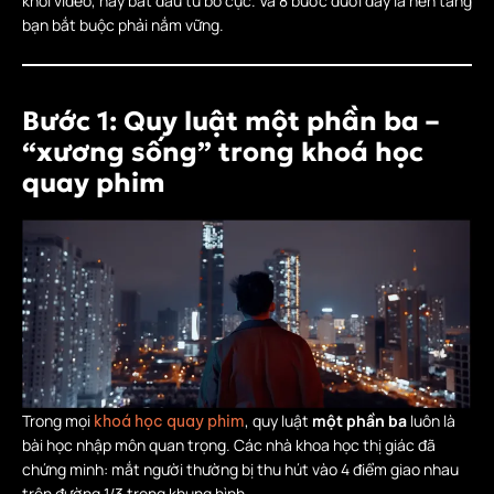
khỏi video, hãy bắt đầu từ bố cục. Và 8 bước dưới đây là nền tảng
bạn bắt buộc phải nắm vững.
Bước 1: Quy luật một phần ba –
“xương sống” trong khoá học
quay phim
Trong mọi
, quy luật
một phần ba
luôn là
khoá học quay phim
bài học nhập môn quan trọng. Các nhà khoa học thị giác đã
chứng minh: mắt người thường bị thu hút vào 4 điểm giao nhau
trên đường 1/3 trong khung hình.