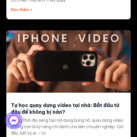
Đọc thêm »
Tự học quay dựng video tại nhà: Bắt đầu từ
đâu để không bị nản?
Trong thời đại sáng tạo nội dung bùng nổ, quay dựng video
không còn là kỹ năng chỉ dành cho dân chuyên nghiệp. Giờ
đây, bất kỳ ai — từ